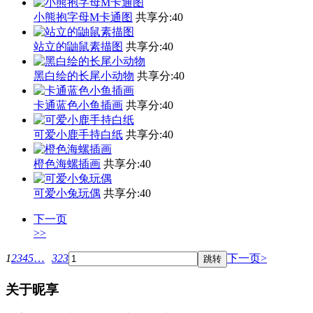
小熊抱字母M卡通图
共享分:
40
站立的鼬鼠素描图
共享分:
40
黑白绘的长尾小动物
共享分:
40
卡通蓝色小鱼插画
共享分:
40
可爱小鹿手持白纸
共享分:
40
橙色海螺插画
共享分:
40
可爱小兔玩偶
共享分:
40
下一页
>>
1
2
3
4
5
…
323
下一页>
关于昵享