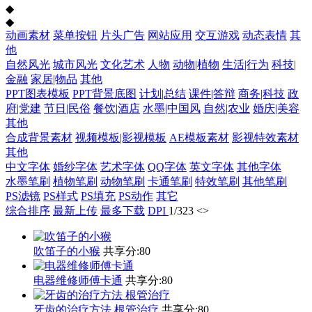
◆
◆
动画素材
菜单按钮
片头广告
网站应用
交互游戏
动态表情
其
他
自然风光
城市风光
文化艺术
人物
动物|植物
生活|行为
科技|
金融
家居|物品
其他
PPT图表模板
PPT背景底图
计划|总结
课件|答辩
商务|科技
政
府|党建
节日|民俗
餐饮|酒店
水墨|中国风
自然|农业
婚庆|美容
其他
合成背景素材
视频模板|影视模板
AE模板素材
影视特效素材
其他
中文字体
婚纱字体
艺术字体
QQ字体
英文字体
其他字体
水墨笔刷
植物笔刷
动物笔刷
卡通笔刷
特效笔刷
其他笔刷
PS滤镜
PS样式
PS填充
PS动作
其它
综合排序
最新上传
最多下载
DPI
1
/
323
<
>
吹笛子的小猴
共享分:
80
电器维修师傅卡通
共享分:
80
牙齿的治疗方法 根管治疗
共享分:
80