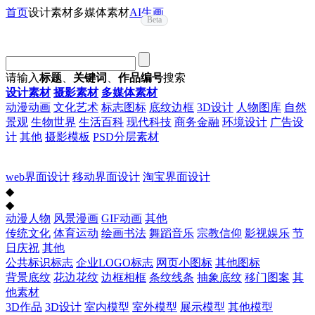
首页
设计素材
多媒体素材
AI生画
Beta
请输入
标题
、
关键词
、
作品编号
搜索
设计素材
摄影素材
多媒体素材
动漫动画
文化艺术
标志图标
底纹边框
3D设计
人物图库
自然
景观
生物世界
生活百科
现代科技
商务金融
环境设计
广告设
计
其他
摄影模板
PSD分层素材
web界面设计
移动界面设计
淘宝界面设计
◆
◆
动漫人物
风景漫画
GIF动画
其他
传统文化
体育运动
绘画书法
舞蹈音乐
宗教信仰
影视娱乐
节
日庆祝
其他
公共标识标志
企业LOGO标志
网页小图标
其他图标
背景底纹
花边花纹
边框相框
条纹线条
抽象底纹
移门图案
其
他素材
3D作品
3D设计
室内模型
室外模型
展示模型
其他模型