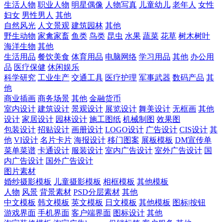
生活人物
职业人物
明星偶像
人物写真
儿童幼儿
老年人
女性
妇女
男性男人
其他
自然风光
人文景观
建筑园林
其他
野生动物
家禽家畜
鱼类
鸟类
昆虫
水果
蔬菜
花草
树木树叶
海洋生物
其他
生活用品
餐饮美食
体育用品
电脑网络
学习用品
其他
办公用
品
医疗保健
休闲娱乐
科学研究
工业生产
交通工具
医疗护理
军事武器
数码产品
其
他
商业插画
商务场景
其他
金融货币
室内设计
建筑设计
景观设计
展览设计
舞美设计
无框画
其他
设计
家居设计
园林设计
施工图纸
机械制图
效果图
包装设计
招贴设计
画册设计
LOGO设计
广告设计
CIS设计
其
他
VI设计
名片卡片
海报设计
移门图案
展板模板
DM宣传单
菜单菜谱
卡通设计
服装设计
室内广告设计
室外广告设计
国
内广告设计
国外广告设计
图片素材
婚纱摄影模板
儿童摄影模板
相框模板
其他模板
人物
风景
背景素材
PSD分层素材
其他
中文模板
韩文模板
英文模板
日文模板
其他模板
图标|按钮
游戏界面
手机界面
客户端界面
图标设计
其他