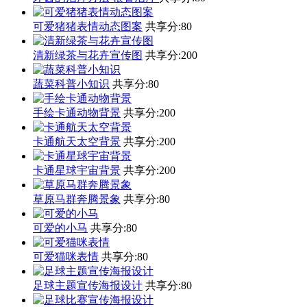
可爱猪猪表情动态图案
共享分:
80
清新绿茶与花卉宣传图
共享分:
200
蔬菜科普小知识
共享分:
80
手绘卡通动物背景
共享分:
200
卡通航天太空背景
共享分:
200
卡通星球宇宙背景
共享分:
200
草原马群奔腾景象
共享分:
80
可爱的小马
共享分:
80
可爱猫咪表情
共享分:
80
足球主题宣传海报设计
共享分:
80