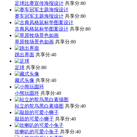
足球比赛宣传海报设计
共享分:
80
赛车冠军主题海报设计
共享分:
80
古典风格鼠标垫图案设计
共享分:
80
草原牧场景色如画
共享分:
80
跳出界面
共享分:
40
足球
共享分:
80
藏式头像
共享分:
40
小熊玩圆环
共享分:
40
站立的鸵鸟黑白素描图
共享分:
40
敲鼓的可爱小狮子
共享分:
40
吹喇叭的可爱小兔子
共享分:
40