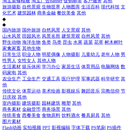
淘宝装修模板
淘宝广告banner
促销标签
客户服务
其他
旅游摄影
自然景观
生物世界
人物图库
生活百科
现代科技
文
化艺术
建筑园林
商务金融
餐饮美食
其他
◆
◆
国内旅游
国外旅游
自然风景
人文景观
其他
山水风景
田园风光
风景名胜
建筑景观
自然风景
其他
野生动物
海洋生物
鱼类
鸟类
昆虫
水果
蔬菜
花草
树木树叶
家禽家畜
其他生物
日常生活
职业人物
明星偶像
人物摄影
儿童幼儿
老年人物
男
性男人
女性女人
其他人物
生活素材
娱乐休闲
学习办公
家居生活
体育用品
电脑网络
数
码家电
其他
农业生产
工业生产
交通工具
医疗护理
军事武器
科学研究
其
他
传统文化
体育运动
美术绘画
影视娱乐
舞蹈音乐
宗教信仰
节
日庆祝
其他
室内摄影
建筑摄影
园林建筑
雕塑
其他
商务素材
金融货币
商务场景
其他
传统美食
西餐美食
食物原料
饮料酒水
餐具厨具
其他
图片素材
Flash动画
实拍视频
PPT
影视编辑
字体下载
PS笔刷
PS插件