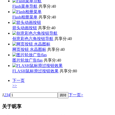
Flash菜单导航
共享分:
40
Flash相册菜单
共享分:
40
箭头动画按钮
共享分:
40
创意彩色六角按钮导航
共享分:
40
网页按钮 水晶图标
共享分:
40
图片轮放广告flas
共享分:
40
FLASH鼠标滑过按钮效果
共享分:
80
下一页
>>
1
2
3
4
下一页>
关于昵享