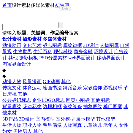
首页
设计素材
多媒体素材
AI生画
Beta
请输入
标题
、
关键词
、
作品编号
搜索
设计素材
摄影素材
多媒体素材
动漫动画
文化艺术
标志图标
底纹边框
3D设计
人物图库
自然
景观
生物世界
生活百科
现代科技
商务金融
环境设计
广告设
计
其他
摄影模板
PSD分层素材
web界面设计
移动界面设计
淘宝界面设计
◆
◆
动漫人物
风景漫画
GIF动画
其他
传统文化
体育运动
绘画书法
舞蹈音乐
宗教信仰
影视娱乐
节
日庆祝
其他
公共标识标志
企业LOGO标志
网页小图标
其他图标
背景底纹
花边花纹
边框相框
条纹线条
抽象底纹
移门图案
其
他素材
3D作品
3D设计
室内模型
室外模型
展示模型
其他模型
生活人物
职业人物
明星偶像
人物写真
儿童幼儿
老年人
女性
妇女
男性男人
其他