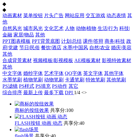
◆
◆
动画素材
菜单按钮
片头广告
网站应用
交互游戏
动态表情
其
他
自然风光
城市风光
文化艺术
人物
动物|植物
生活|行为
科技|
金融
家居|物品
其他
PPT图表模板
PPT背景底图
计划|总结
课件|答辩
商务|科技
政
府|党建
节日|民俗
餐饮|酒店
水墨|中国风
自然|农业
婚庆|美容
其他
合成背景素材
视频模板|影视模板
AE模板素材
影视特效素材
其他
中文字体
婚纱字体
艺术字体
QQ字体
英文字体
其他字体
水墨笔刷
植物笔刷
动物笔刷
卡通笔刷
特效笔刷
其他笔刷
PS滤镜
PS样式
PS填充
PS动作
其它
综合排序
最新上传
最多下载
DPI
1
/
4
<
>
商标的按纽效果
共享分:
100
FLASH按钮 动画 动态
共享分:
40
flash场景
共享分:
40