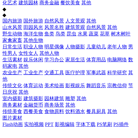
化艺术
建筑园林
商务金融
餐饮美食
其他
◆
◆
国内旅游
国外旅游
自然风景
人文景观
其他
山水风景
田园风光
风景名胜
建筑景观
自然风景
其他
野生动物
海洋生物
鱼类
鸟类
昆虫
水果
蔬菜
花草
树木树叶
家禽家畜
其他生物
日常生活
职业人物
明星偶像
人物摄影
儿童幼儿
老年人物
男
性男人
女性女人
其他人物
生活素材
娱乐休闲
学习办公
家居生活
体育用品
电脑网络
数
码家电
其他
农业生产
工业生产
交通工具
医疗护理
军事武器
科学研究
其
他
传统文化
体育运动
美术绘画
影视娱乐
舞蹈音乐
宗教信仰
节
日庆祝
其他
室内摄影
建筑摄影
园林建筑
雕塑
其他
商务素材
金融货币
商务场景
其他
传统美食
西餐美食
食物原料
饮料酒水
餐具厨具
其他
图片素材
Flash动画
实拍视频
PPT
影视编辑
字体下载
PS笔刷
PS插件