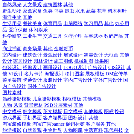
自然风光
人文景观
建筑园林
其他
野生动物
家禽家畜
鱼类
鸟类
昆虫
水果
蔬菜
花草
树木树叶
海洋生物
其他
生活用品
餐饮美食
体育用品
电脑网络
学习用品
其他
办公用
品
医疗保健
休闲娱乐
科学研究
工业生产
交通工具
医疗护理
军事武器
数码产品
其
他
商业插画
商务场景
其他
金融货币
室内设计
建筑设计
景观设计
展览设计
舞美设计
无框画
其他
设计
家居设计
园林设计
施工图纸
机械制图
效果图
包装设计
招贴设计
画册设计
LOGO设计
广告设计
CIS设计
其
他
VI设计
名片卡片
海报设计
移门图案
展板模板
DM宣传单
菜单菜谱
卡通设计
服装设计
室内广告设计
室外广告设计
国
内广告设计
国外广告设计
图片素材
婚纱摄影模板
儿童摄影模板
相框模板
其他模板
人物
风景
背景素材
PSD分层素材
其他
中文模板
韩文模板
英文模板
日文模板
其他模板
图标|按钮
游戏界面
手机界面
客户端界面
图标设计
其他
淘宝装修模板
淘宝广告banner
促销标签
客户服务
其他
旅游摄影
自然景观
生物世界
人物图库
生活百科
现代科技
文